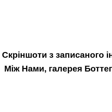
Скріншоти з записаного і
Між Нами, галерея Боттега