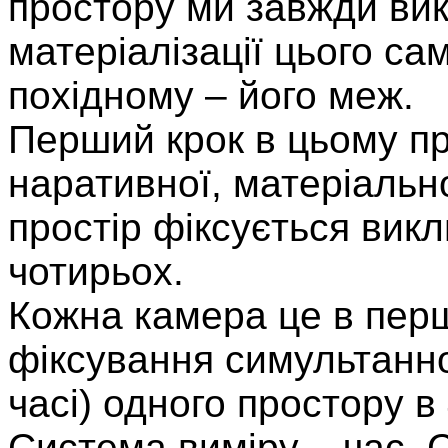
простору ми завжди ви
матеріалізації цього са
похідному – його меж.
Перший крок в цьому про
наративної, матеріально
простір фіксується викл
чотирьох.
Кожна камера це в пер
фіксування симультанно
часі) одного простору в
Система виміру – час. С