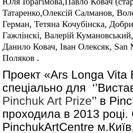
Юля Ібрагімова,Павло Ковач (ста
Татаренко,
Олексій Салманов, Во
Герман, Тетяна
Кочубінска, Добри
Гажлінскі, Валерій
Кумановський
Данило Ковач, Іван Олексяк,
San 
Поляков .
Проект «Ars Longa Vita 
спеціально для
‘’Виста
Pinchuk Art Prize
’’ в Pi
проходила в 2013 році.
PinchukArtCentre м.Київ