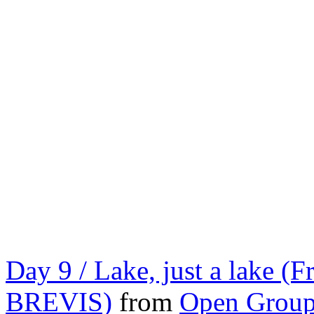
Day 9 / Lake, just a lake
BREVIS)
from
Open Grou