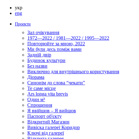
укр
eng
Проекти
Зал очікування
1972—2022 / 1981—2022 / 1995—2022
Повторюйте за мною, 2022
Ми були десь поміж вами
Задній двір
Будинок культури
Без назви
Виключно для внутрішнього користування
Діорама
Синонім до слова “чекати”
Те саме місце
Ars longa vita brevis
Один м³
Спрощення
Я ввійшов – Я вийшов
Паспорт об'єкту
Відкритий Магазин
Вивіска галереї Коридор
Ключі від галереї
Відкрита галерея