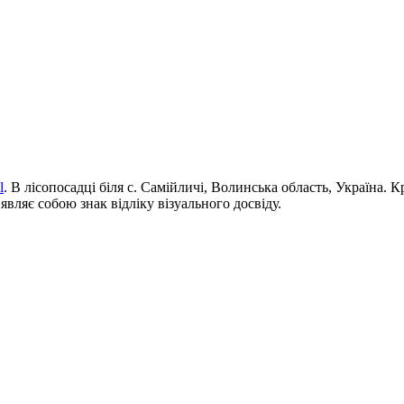
l
. В лісопосадці біля с. Самійличі, Волинська область, Україна. 
вляє собою знак відліку візуального досвіду.