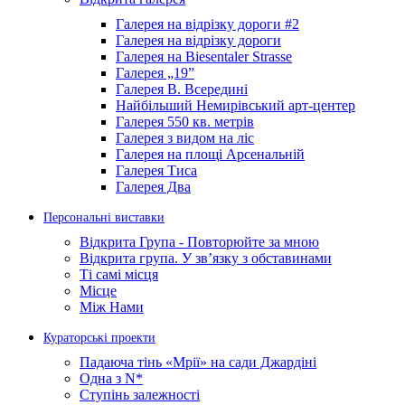
Галерея на відрізку дороги #2
Галерея на відрізку дороги
Галерея на Biesentaler Strasse
Галерея „19”
Галерея В. Всередині
Найбільший Немирівський арт-центер
Галерея 550 кв. метрів
Галерея з видом на ліс
Галерея на площі Арсенальній
Галерея Тиса
Галерея Два
Персональні виставки
Відкрита Група - Повторюйте за мною
Відкрита групa. У зв’язку з обставинами
Ті самі місця
Місце
Між Нами
Кураторські проекти
Падаюча тінь «Мрії» на сади Джардіні
Одна з N*
Ступінь залежності